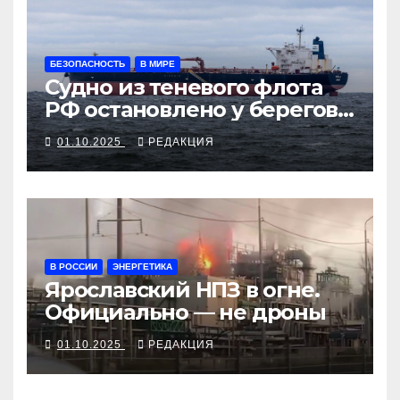
БЕЗОПАСНОСТЬ
В МИРЕ
Судно из теневого флота
РФ остановлено у берегов
Франции
01.10.2025
РЕДАКЦИЯ
В РОССИИ
ЭНЕРГЕТИКА
Ярославский НПЗ в огне.
Официально — не дроны
01.10.2025
РЕДАКЦИЯ