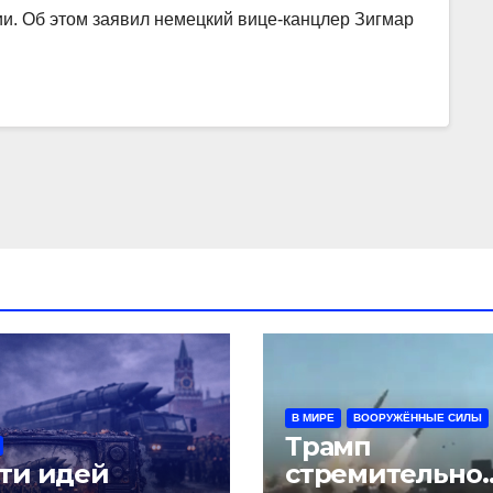
ии. Об этом заявил немецкий вице-канцлер Зигмар
В МИРЕ
ВООРУЖЁННЫЕ СИЛЫ
Трамп
ти идей
стремительно