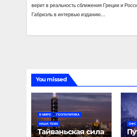
верит в реальность сближения Греции и Росс
Габриэль в интервью изданию…
You missed
В МИРЕ
ГЕОПОЛИТИКА
НАША ТЕМА
ОФС
Тайваньская сила
Пу