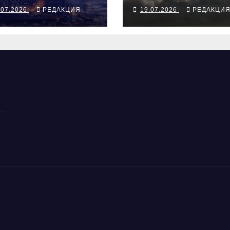
наказывает Ир
.07.2026
РЕДАКЦИЯ
19.07.2026
РЕДАКЦИ
но Ормуз под
иранской
блокадой