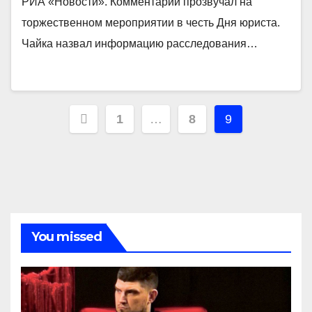
РИА «Новости». Комментарий прозвучал на
торжественном мероприятии в честь Дня юриста.
Чайка назвал информацию расследования…
Навигация
1
…
8
9
по
записям
You missed