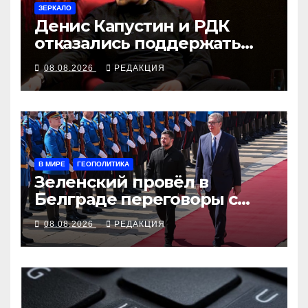
ЗЕРКАЛО
Денис Капустин и РДК
отказались поддержать
партию «Яблоко»
08.08.2026
РЕДАКЦИЯ
В МИРЕ
ГЕОПОЛИТИКА
Зеленский провёл в
Белграде переговоры с
Вучичем
08.08.2026
РЕДАКЦИЯ