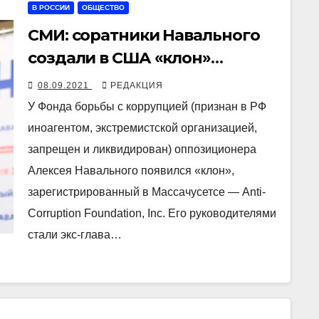
В РОССИИ
ОБЩЕСТВО
СМИ: соратники Навального
создали в США «клон»
ликвидированного в РФ
08.09.2021
РЕДАКЦИЯ
Фонда борьбы с коррупцией
У Фонда борьбы с коррупцией (признан в РФ
иноагентом, экстремистской организацией,
запрещен и ликвидирован) оппозиционера
Алексея Навального появился «клон»,
зарегистрированный в Массачусетсе — Anti-
Corruption Foundation, Inc. Его руководителями
стали экс-глава…