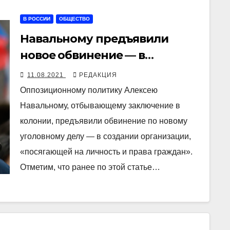
В РОССИИ
ОБЩЕСТВО
Навальному предъявили
новое обвинение — в
создании организации,
11.08.2021
РЕДАКЦИЯ
«посягающей на личность и
Оппозиционному политику Алексею
права граждан»
Навальному, отбывающему заключение в
колонии, предъявили обвинение по новому
уголовному делу — в создании организации,
«посягающей на личность и права граждан».
Отметим, что ранее по этой статье…