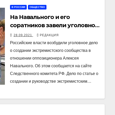
В РОССИИ
ОБЩЕСТВО
На Навального и его
соратников завели уголовное
дело об экстремистском
28.09.2021
РЕДАКЦИЯ
сообществе за создание ФБК
Российские власти возбудили уголовное дело
о создании экстремистского сообщества в
отношении оппозиционера Алексея
Навального. Об этом сообщается на сайте
Следственного комитета РФ. Дело по статье о
создании и руководстве экстремистским…