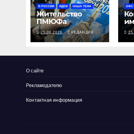
В РОССИИ
ИДЕИ
НАША ТЕМА
ОФС
Жительство
Ко
ПМЮФа
им
ми
25.06.2026
РЕДАКЦИЯ
25
«с
бр
О сайте
Рекламодателю
Контактная информация