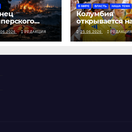
В МИРЕ
ВЛАСТЬ
НАША ТЕМА
нец
Колумбия
перского
открывается н
фа о
пути Букеле
.06.2026
РЕДАКЦИЯ
25.06.2026
РЕДАКЦИ
лавянском
атстве»