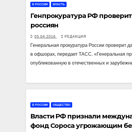
В РОССИИ
ВЛАСТЬ
Генпрокуратура РФ провери
россиян
05.04.2016
РЕДАКЦИЯ
Генеральная прокуратура России проверит д
в офшорах, передает ТАСС. «Генеральная п
опубликованную в отечественных и зарубеж
В РОССИИ
ОБЩЕСТВО
Власти РФ признали междун
фонд Сороса угрожающим бе