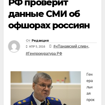
РФ проверит
данные СМИ об
офшорах россиян
От
Редакция
#«Панамский слив«
,
АПР 5, 2016
#Генпрокуратура РФ
Ген
ера
льн
ая
прок