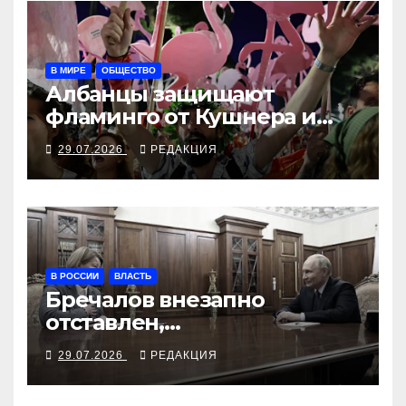
В МИРЕ
ОБЩЕСТВО
Албанцы защищают
фламинго от Кушнера и
Рамы
29.07.2026
РЕДАКЦИЯ
В РОССИИ
ВЛАСТЬ
Бречалов внезапно
отставлен,
бесперебойность
29.07.2026
РЕДАКЦИЯ
оборонзаказа требуется
теперь от Абрамовой