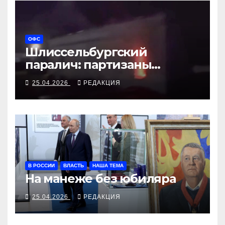
ОФС
Шлиссельбургский
паралич: партизаны
«выключили» ракетный
25.04.2026
РЕДАКЦИЯ
завод Ростеха
В РОССИИ
ВЛАСТЬ
НАША ТЕМА
На манеже без юбиляра
25.04.2026
РЕДАКЦИЯ