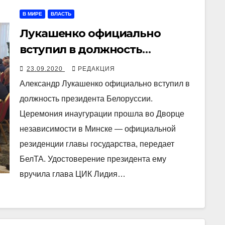
В МИРЕ
ВЛАСТЬ
Лукашенко официально
вступил в должность
президента на закрытой
23.09.2020
РЕДАКЦИЯ
церемонии
Александр Лукашенко официально вступил в
должность президента Белоруссии.
Церемония инаугурации прошла во Дворце
независимости в Минске — официальной
резиденции главы государства, передает
БелТА. Удостоверение президента ему
вручила глава ЦИК Лидия…