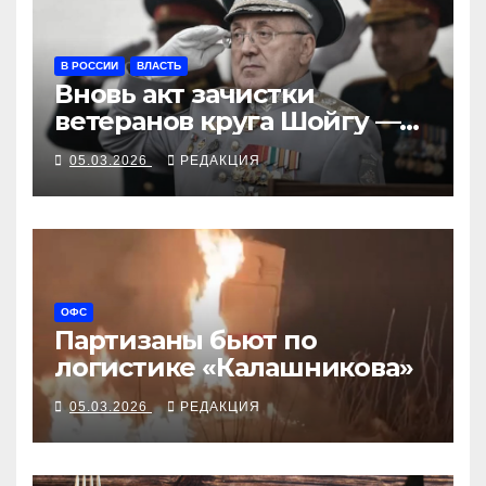
В РОССИИ
ВЛАСТЬ
Вновь акт зачистки
ветеранов круга Шойгу —
арестован Руслан Цаликов
05.03.2026
РЕДАКЦИЯ
ОФС
Партизаны бьют по
логистике «Калашникова»
05.03.2026
РЕДАКЦИЯ