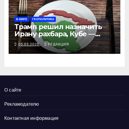
В МИРЕ
ГЕОПОЛИТИКА
Трамп решил назначить
Ирану рахбара, Кубе —
генсека, а Зеленским опять
05.03.2026
РЕДАКЦИЯ
недоволен
О сайте
Рекламодателю
Контактная информация