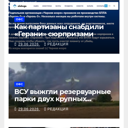
ОФС
Как партизаны снабдили
«Герани» сюрпризами
29.06.2026
РЕДАКЦИЯ
ОФС
ВСУ выжгли резервуарные
парки двух крупных
российских НПЗ
29.06.2026
РЕДАКЦИЯ