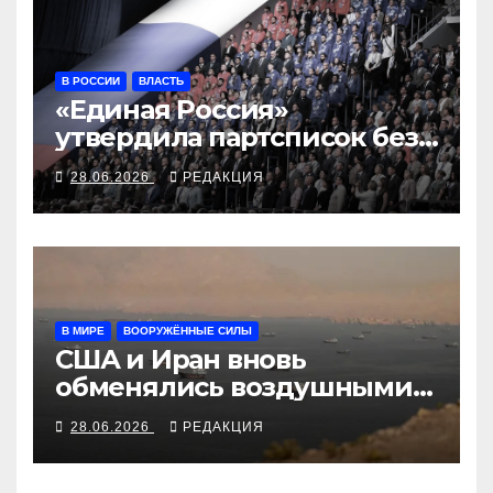
В РОССИИ
ВЛАСТЬ
«Единая Россия»
утвердила партсписок без
председателя партии
28.06.2026
РЕДАКЦИЯ
В МИРЕ
ВООРУЖЁННЫЕ СИЛЫ
США и Иран вновь
обменялись воздушными
ударами
28.06.2026
РЕДАКЦИЯ