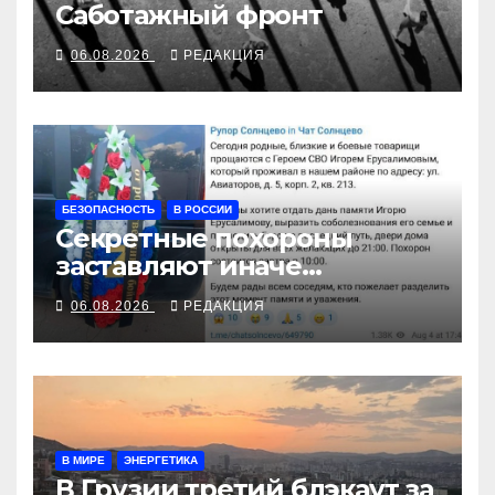
Саботажный фронт
06.08.2026
РЕДАКЦИЯ
БЕЗОПАСНОСТЬ
В РОССИИ
Секретные похороны
заставляют иначе
взглянуть на взрыв
06.08.2026
РЕДАКЦИЯ
В МИРЕ
ЭНЕРГЕТИКА
В Грузии третий блэкаут за