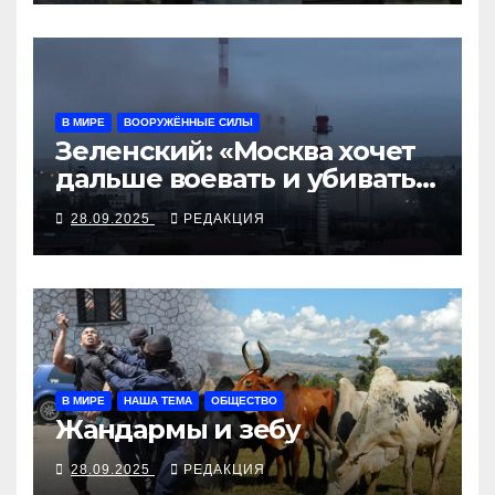
В МИРЕ
ВООРУЖЁННЫЕ СИЛЫ
Зеленский: «Москва хочет
дальше воевать и убивать.
Время для твёрдой
28.09.2025
РЕДАКЦИЯ
реакции»
В МИРЕ
НАША ТЕМА
ОБЩЕСТВО
Жандармы и зебу
28.09.2025
РЕДАКЦИЯ