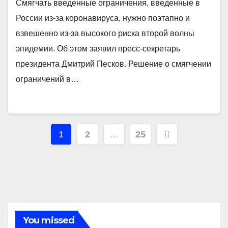
Смягчать введенные ограничения, введенные в
России из-за коронавируса, нужно поэтапно и
взвешенно из-за высокого риска второй волны
эпидемии. Об этом заявил пресс-секретарь
президента Дмитрий Песков. Решение о смягчении
ограничений в…
Навигация
1
2
…
25
по
записям
You missed