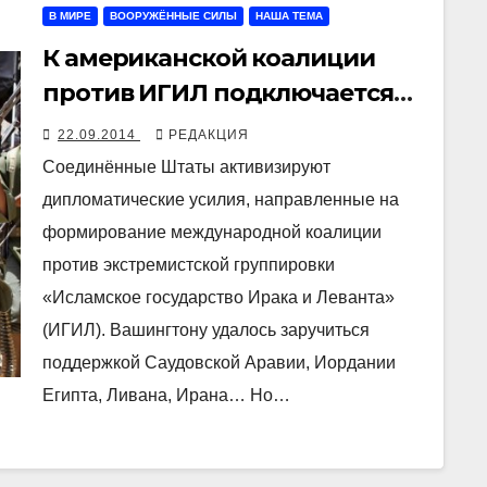
В МИРЕ
ВООРУЖЁННЫЕ СИЛЫ
НАША ТЕМА
К американской коалиции
против ИГИЛ подключается
даже Иран
22.09.2014
РЕДАКЦИЯ
Соединённые Штаты активизируют
дипломатические усилия, направленные на
формирование международной коалиции
против экстремистской группировки
«Исламское государство Ирака и Леванта»
(ИГИЛ). Вашингтону удалось заручиться
поддержкой Саудовской Аравии, Иордании
Египта, Ливана, Ирана… Но…