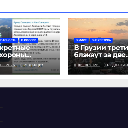
ОПАСНОСТЬ
В РОССИИ
В МИРЕ
ЭНЕРГЕТИКА
кретные
В Грузии трет
хороны
блэкаут за две
ставляют
недели
.08.2026
РЕДАКЦИЯ
06.08.2026
РЕДАКЦИ
аче взглянуть
 взрыв