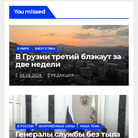
You missed
В МИРЕ
ЭНЕРГЕТИКА
В Грузии третий блэкаут за
две недели
06.08.2026
РЕДАКЦИЯ
В РОССИИ
ВООРУЖЁННЫЕ СИЛЫ
НАША ТЕМА
Генералы службы без тыла