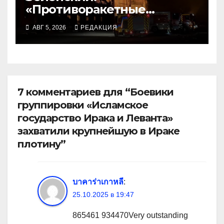
«Противоракетные
средства могли бы спасти
АВГ 5, 2026
РЕДАКЦИЯ
погибших сегодня»
7 комментариев для “Боевики
группировки «Исламское
государство Ирака и Леванта»
захватили крупнейшую в Ираке
плотину”
บาคาร่าเกาหลี
:
25.10.2025 в 19:47
865461 934470Very outstanding