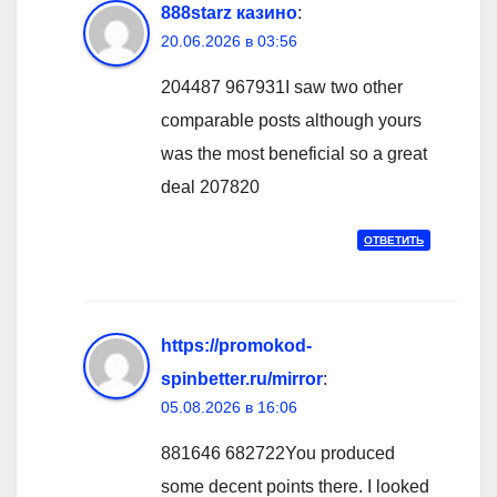
888starz казино
:
20.06.2026 в 03:56
204487 967931I saw two other
comparable posts although yours
was the most beneficial so a great
deal 207820
ОТВЕТИТЬ
https://promokod-
spinbetter.ru/mirror
:
05.08.2026 в 16:06
881646 682722You produced
some decent points there. I looked