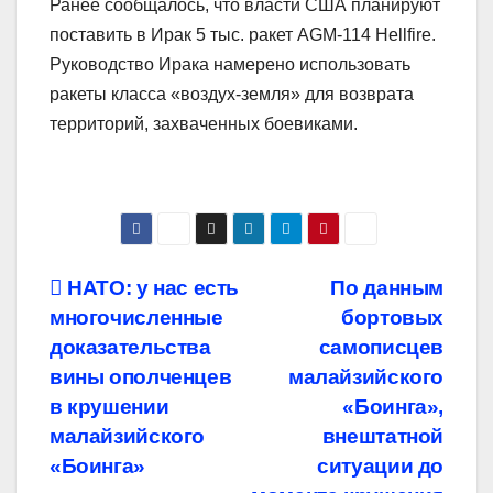
Ранее сообщалось, что власти США планируют
поставить в Ирак 5 тыс. ракет AGM-114 Hellfire.
Руководство Ирака намерено использовать
ракеты класса «воздух-земля» для возврата
территорий, захваченных боевиками.
Навигация
НАТО: у нас есть
По данным
многочисленные
бортовых
по
доказательства
самописцев
записям
вины ополченцев
малайзийского
в крушении
«Боинга»,
малайзийского
внештатной
«Боинга»
ситуации до