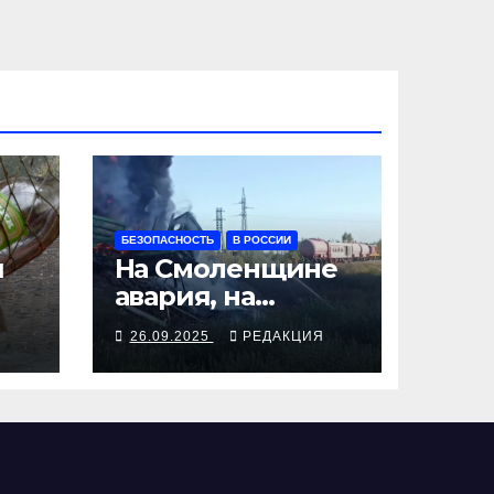
БЕЗОПАСНОСТЬ
В РОССИИ
я
На Смоленщине
авария, на
 от
Псковщине
Я
26.09.2025
РЕДАКЦИЯ
взрыв