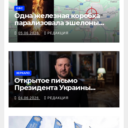
ОФС
Одна железная коробка
парализовала эшелоны
оккупантов
05.06.2026
РЕДАКЦИЯ
ЗЕРКАЛО
Открытое письмо
Президента Украины
Президенту Российской
04.06.2026
РЕДАКЦИЯ
Федерации