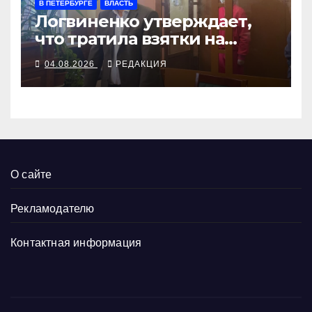
В ПЕТЕРБУРГЕ
ВЛАСТЬ
Логвиненко утверждает,
что тратила взятки на
нужды района
04.08.2026
РЕДАКЦИЯ
О сайте
Рекламодателю
Контактная информация