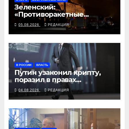
Зеленский:
«Противоракетные
средства могли бы спасти
05.08.2026
РЕДАКЦИЯ
погибших сегодня»
В РОССИИ
ВЛАСТЬ
Путин узаконил крипту,
поразил в правах
релокантов, расширил
04.08.2026
РЕДАКЦИЯ
возможности депортаций
и сделал героем
Ковальчука-старшего