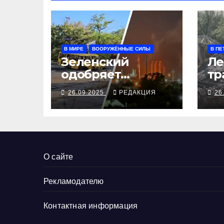
В МИРЕ
ВООРУЖЁННЫЕ СИЛЫ
В ПЕ
Зеленский
Ле
одобряет
тр
выступления
се
26.09.2025
РЕДАКЦИЯ
26
Трампа, ВСУ
ал
закрыли
Добропольский
рубеж
О сайте
Рекламодателю
Контактная информация