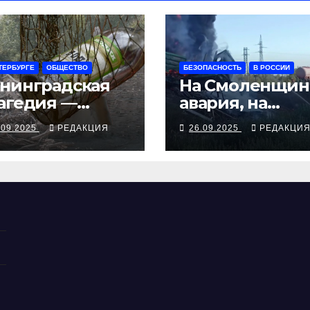
ТЕРБУРГЕ
ОБЩЕСТВО
БЕЗОПАСНОСТЬ
В РОССИИ
нинградская
На Смоленщин
агедия —
авария, на
рия смертей от
Псковщине
.09.2025
РЕДАКЦИЯ
26.09.2025
РЕДАКЦИ
косуррогата
взрыв