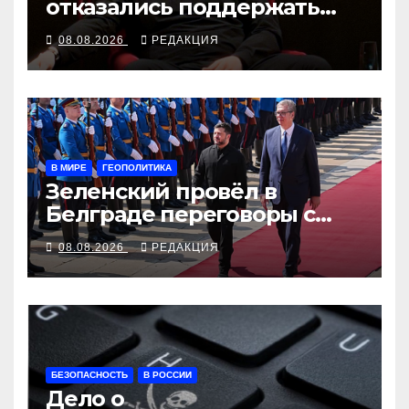
отказались поддержать
партию «Яблоко»
08.08.2026
РЕДАКЦИЯ
В МИРЕ
ГЕОПОЛИТИКА
Зеленский провёл в
Белграде переговоры с
Вучичем
08.08.2026
РЕДАКЦИЯ
БЕЗОПАСНОСТЬ
В РОССИИ
Дело о