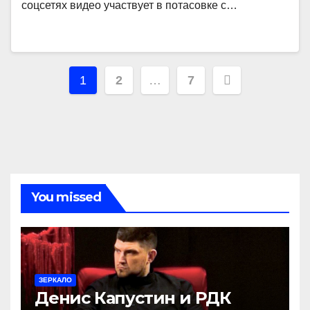
соцсетях видео участвует в потасовке с…
Навигация
1
2
…
7
по
записям
You missed
ЗЕРКАЛО
Денис Капустин и РДК