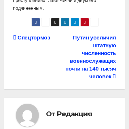
преступлениях главе Чечни и двум его
подчиненным.
Навигация
Спецтормоз
Путин увеличил
штатную
по
численность
записям
военнослужащих
почти на 140 тысяч
человек
От
Редакция