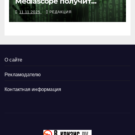
Mediascope получит
данные о каждом клике
11.11.2025
РЕДАКЦИЯ
О сайте
Рекламодателю
Контактная информация