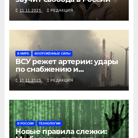
11.11.2025
РЕДАКЦИЯ
В МИРЕ
ВООРУЖЁННЫЕ СИЛЫ
ВСУ режет артерии: удары
по снабжению и
инфраструктуре
11.11.2025
РЕДАКЦИЯ
В РОССИИ
ТЕХНОЛОГИИ
Новые правила слежки: