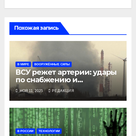
Похожая запись
В МИРЕ
ВООРУЖЁННЫЕ СИЛЫ
ВСУ режет артерии: удары
по снабжению и
инфраструктуре
НОЯ 11, 2025
РЕДАКЦИЯ
В РОССИИ
ТЕХНОЛОГИИ