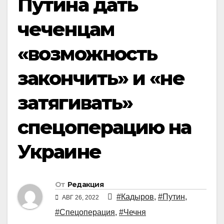
Путина дать
чеченцам
«возможность
закончить» и «не
затягивать»
спецоперацию на
Украине
От
Редакция
#Кадыров
,
#Путин
,
АВГ 26, 2022
#Спецоперация
,
#Чечня