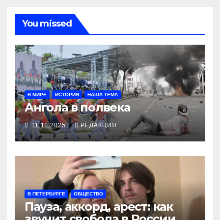
You missed
В МИРЕ
ИСТОРИЯ
НАША ТЕМА
Ангола в полвека
11.11.2025
РЕДАКЦИЯ
В ПЕТЕРБУРГЕ
ОБЩЕСТВО
Пауза, аккорд, арест: как
звучит свобода в России