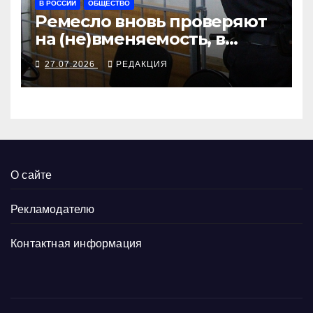
В РОССИИ
ОБЩЕСТВО
Ремесло вновь проверяют
на (не)вменяемость, в
Хабаровске борются с
27.07.2026
РЕДАКЦИЯ
новозеландской разведкой
О сайте
Рекламодателю
Контактная информация