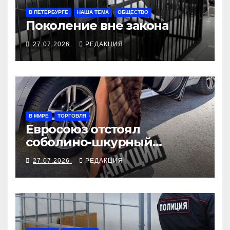
В ПЕТЕРБУРГЕ
НАША ТЕМА
ОБЩЕСТВО
Поколение вне закона
27.07.2026
РЕДАКЦИЯ
В МИРЕ
ТОРГОВЛЯ
Евросоюз отстоял
соболино-шкурный
интерес модных домов
27.07.2026
РЕДАКЦИЯ