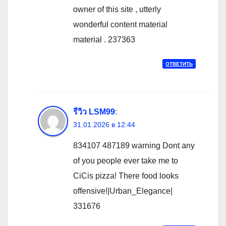
owner of this site , utterly
wonderful content material
material . 237363
ОТВЕТИТЬ
รีวิว LSM99
:
31.01.2026 в 12:44
834107 487189 warning Dont any
of you people ever take me to
CiCis pizza! There food looks
offensive!|Urban_Elegance|
331676