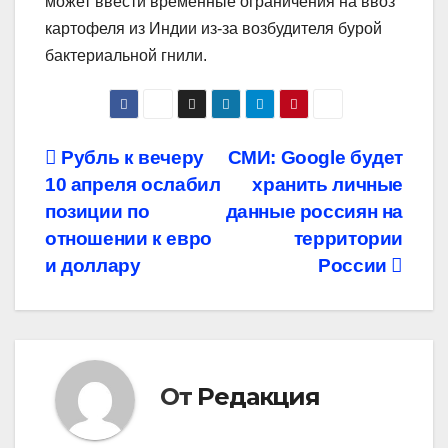
может ввести временные ограничения на ввоз
картофеля из Индии из-за возбудителя бурой
бактериальной гнили.
Навигация
Рубль к вечеру
СМИ: Google будет
10 апреля ослабил
хранить личные
по
позиции по
данные россиян на
записям
отношении к евро
территории
и доллару
России
От
Редакция