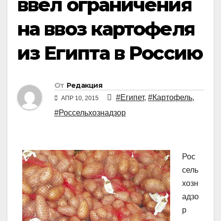
ввел ограничения
на ввоз картофеля
из Египта в Россию
От
Редакция
#Египет
,
#Картофель
,
АПР 10, 2015
#Россельхознадзор
Рос
сель
хозн
адзо
р