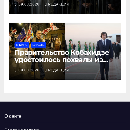
09.08.2026
РЕДАКЦИЯ
В МИРЕ
ВЛАСТЬ
Правительство Кобахидзе
удостоилось похвалы из
Москвы
09.08.2026
РЕДАКЦИЯ
О сайте