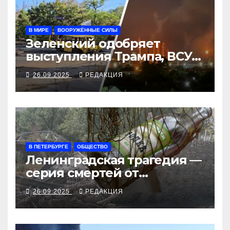
В МИРЕ
ВООРУЖЁННЫЕ СИЛЫ
Зеленский одобряет
выступления Трампа, ВСУ
закрыли Добропольский
26.09.2025
РЕДАКЦИЯ
рубеж
В ПЕТЕРБУРГЕ
ОБЩЕСТВО
Ленинградская трагедия —
серия смертей от
алкосуррогата
26.09.2025
РЕДАКЦИЯ