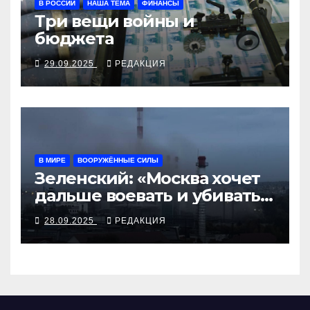
В РОССИИ
НАША ТЕМА
ФИНАНСЫ
Три вещи войны и
бюджета
29.09.2025
РЕДАКЦИЯ
В МИРЕ
ВООРУЖЁННЫЕ СИЛЫ
Зеленский: «Москва хочет
дальше воевать и убивать.
Время для твёрдой
28.09.2025
РЕДАКЦИЯ
реакции»