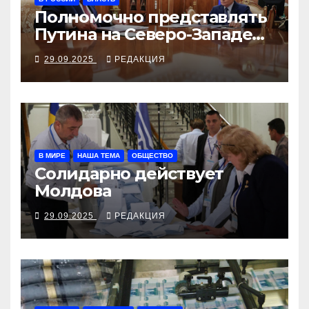
Полномочно представлять
Путина на Северо-Западе
будет Игорь Руденя
29.09.2025
РЕДАКЦИЯ
В МИРЕ
НАША ТЕМА
ОБЩЕСТВО
Солидарно действует
Молдова
29.09.2025
РЕДАКЦИЯ