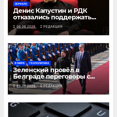
ЗЕРКАЛО
Денис Капустин и РДК
отказались поддержать
партию «Яблоко»
08.08.2026
РЕДАКЦИЯ
В МИРЕ
ГЕОПОЛИТИКА
Зеленский провёл в
Белграде переговоры с
Вучичем
08.08.2026
РЕДАКЦИЯ