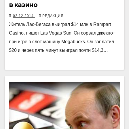
в казино
02.12.2014
РЕДАКЦИЯ
Житель Лас-Вегаса выиграл $14 млн в Rampart
Casino, пишет Las Vegas Sun. Он сорвал джекпот
при игре в слот-машину Megabucks. Он заплатил
$20 и через пять минут выиграл почти $14,3…