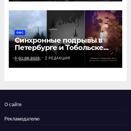
ОФС
Синхронные подрывы в
Петербурге и Тобольске
сорвали графики ВПК
01.08.2026
РЕДАКЦИЯ
О сайте
Рекламодателю