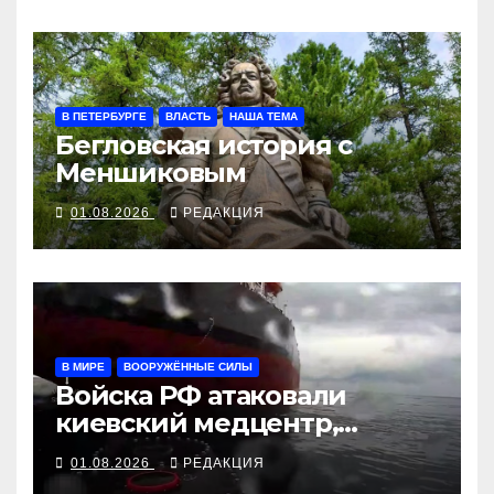
В ПЕТЕРБУРГЕ
ВЛАСТЬ
НАША ТЕМА
Бегловская история с
Меншиковым
01.08.2026
РЕДАКЦИЯ
В МИРЕ
ВООРУЖЁННЫЕ СИЛЫ
Войска РФ атаковали
киевский медцентр,
украинские БПЛА утопили
01.08.2026
РЕДАКЦИЯ
контейнеровоз «Росатома»