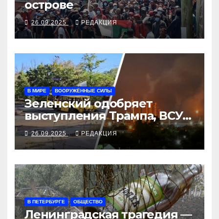
острове
26.09.2025
РЕДАКЦИЯ
В МИРЕ
ВООРУЖЁННЫЕ СИЛЫ
Зеленский одобряет
выступления Трампа, ВСУ
закрыли Добропольский
26.09.2025
РЕДАКЦИЯ
рубеж
В ПЕТЕРБУРГЕ
ОБЩЕСТВО
Ленинградская трагедия —