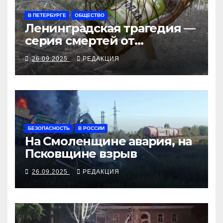
В ПЕТЕРБУРГЕ
ОБЩЕСТВО
Ленинградская трагедия —
серия смертей от
алкосуррогата
26.09.2025
РЕДАКЦИЯ
БЕЗОПАСНОСТЬ
В РОССИИ
На Смоленщине авария, на
Псковщине взрыв
26.09.2025
РЕДАКЦИЯ