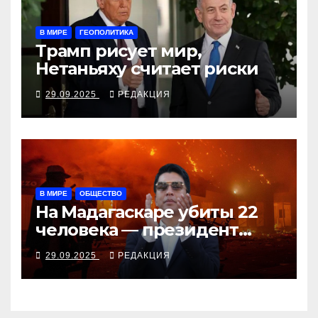
В МИРЕ
ГЕОПОЛИТИКА
Трамп рисует мир,
Нетаньяху считает риски
29.09.2025
РЕДАКЦИЯ
В МИРЕ
ОБЩЕСТВО
На Мадагаскаре убиты 22
человека — президент
согласен поговорить с
29.09.2025
РЕДАКЦИЯ
молодёжью