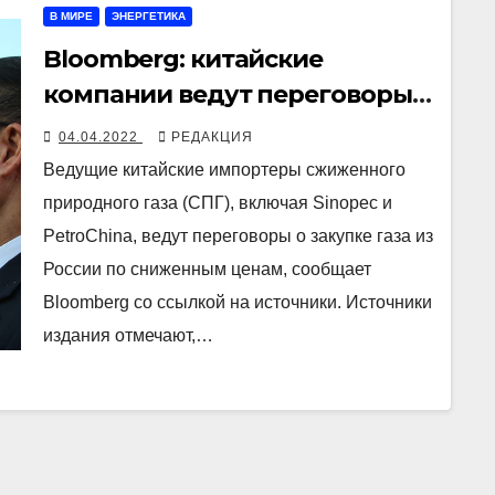
В МИРЕ
ЭНЕРГЕТИКА
Bloomberg: китайские
компании ведут переговоры о
закупке российского СПГ по
04.04.2022
РЕДАКЦИЯ
сниженным ценам
Ведущие китайские импортеры сжиженного
природного газа (СПГ), включая Sinopec и
PetroChina, ведут переговоры о закупке газа из
России по сниженным ценам, сообщает
Bloomberg со ссылкой на источники. Источники
издания отмечают,…