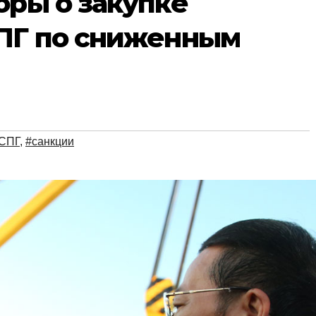
оры о закупке
СПГ по сниженным
 СПГ
,
#санкции