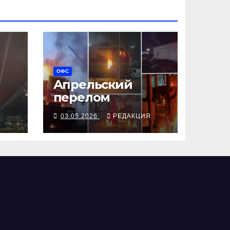
ОФС
Апрельский
перелом
 с
Я
03.05.2026
РЕДАКЦИЯ