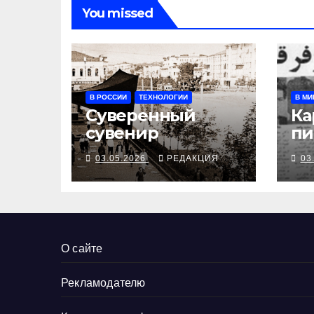
You missed
В РОССИИ
ТЕХНОЛОГИИ
В МИ
Суверенный
Ка
сувенир
пи
03.05.2026
РЕДАКЦИЯ
03
О сайте
Рекламодателю