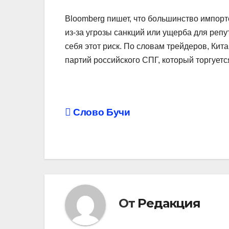
Bloomberg пишет, что большинство импорт
из-за угрозы санкций или ущерба для репу
себя этот риск. По словам трейдеров, Кит
партий российского СПГ, который торгуетс
Навигация
Слово Бучи
по
записям
От
Редакция