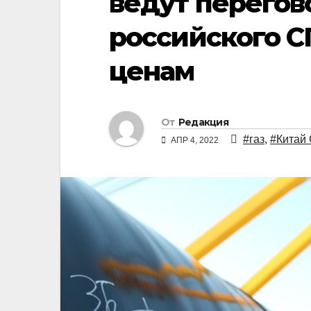
ведут перегов
российского 
ценам
От
Редакция
#газ
,
#Китай
АПР 4, 2022