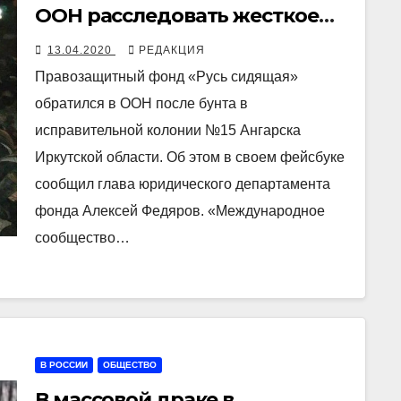
ООН расследовать жесткое
подавление бунта в
13.04.2020
РЕДАКЦИЯ
ангарской колонии
Правозащитный фонд «Русь сидящая»
обратился в ООН после бунта в
исправительной колонии №15 Ангарска
Иркутской области. Об этом в своем фейсбуке
сообщил глава юридического департамента
фонда Алексей Федяров. «Международное
сообщество…
В РОССИИ
ОБЩЕСТВО
В массовой драке в