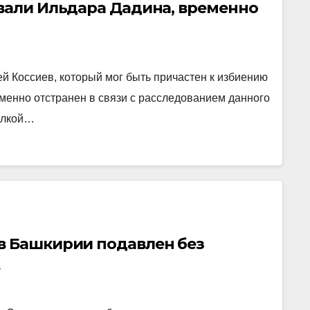
ивали Ильдара Дадина, временно
й Коссиев, который мог быть причастен к избиению
менно отстранен в связи с расследованием данного
сылкой…
в Башкирии подавлен без
в