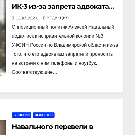
ИК-3 из-за запрета адвокатам
проносить на встречи
13.05.2021
РЕДАКЦИЯ
телефоны и ноутбук
Оппозиционный политик Алексей Навальный
подал иск к исправительной колонии №3
УФСИН России по Владимирской области из-за
того, что его адвокатам запретили проносить
на встречи с ним телефоны и ноутбук.
Соответствующие…
В РОССИИ
ОБЩЕСТВО
Навального перевели в