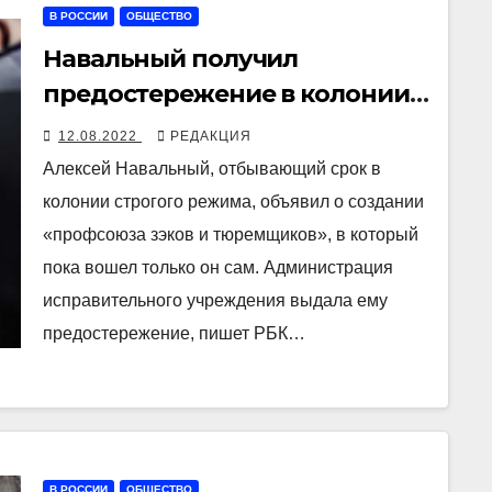
В РОССИИ
ОБЩЕСТВО
Навальный получил
предостережение в колонии
за создание «профсоюза
12.08.2022
РЕДАКЦИЯ
зэков и тюремщиков»
Алексей Навальный, отбывающий срок в
колонии строгого режима, объявил о создании
«профсоюза зэков и тюремщиков», в который
пока вошел только он сам. Администрация
исправительного учреждения выдала ему
предостережение, пишет РБК…
В РОССИИ
ОБЩЕСТВО