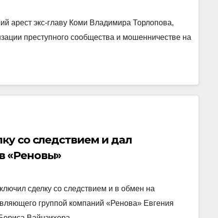
й арест экс-главу Коми Владимира Торлопова,
низации преступного сообщества и мошенничестве на
ку со следствием и дал
в «Реновы»
лючил сделку со следствием и в обмен на
авляющего группой компаний «Ренова» Евгения
 Бориса Вайнзихера…