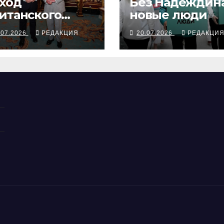
ход
Без Надеждин
итанского
новые люди
нтра
.07.2026
РЕДАКЦИЯ
20.07.2026
РЕДАКЦИ