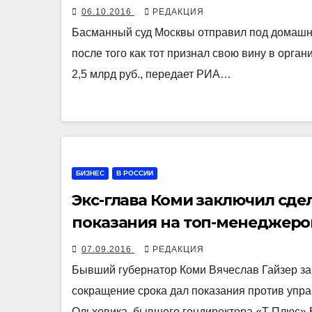
06.10.2016
РЕДАКЦИЯ
Басманный суд Москвы отправил под домашни
после того как тот признал свою вину в орга
2,5 млрд руб., передает РИА…
БИЗНЕС
В РОССИИ
Экс-глава Коми заключил сдел
показания на топ-менеджеро
07.09.2016
РЕДАКЦИЯ
Бывший губернатор Коми Вячеслав Гайзер зак
сокращение срока дал показания против упр
Ольховика, бывшего гендиректора «Т Плюс»