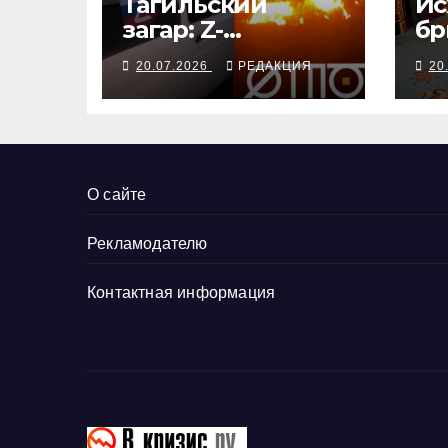
Тагильский
Ис
загар: Z-
бр
символика на
це
20.07.2026
РЕДАКЦИЯ
20
авто стала
меткой
камикадзе
О сайте
Рекламодателю
Контактная информация