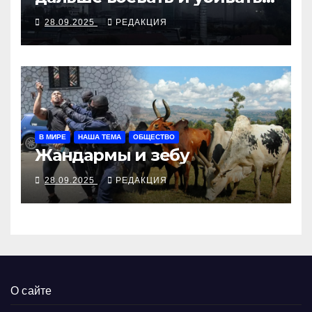
Время для твёрдой
28.09.2025
РЕДАКЦИЯ
реакции»
В МИРЕ
НАША ТЕМА
ОБЩЕСТВО
Жандармы и зебу
28.09.2025
РЕДАКЦИЯ
О сайте