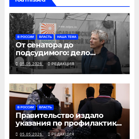
В РОССИИ
ВЛАСТЬ
НАША ТЕМА
От сенатора до
подсудимого: дело
олигарха Мошковича
05.05.2026
РЕДАКЦИЯ
В РОССИИ
ВЛАСТЬ
Правительство издало
указания по профилактике
на подростковом
05.05.2026
РЕДАКЦИЯ
направлении