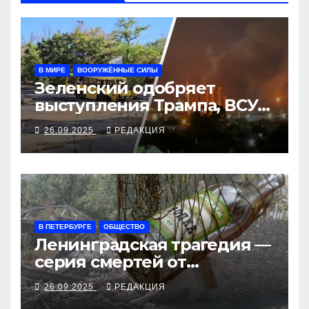
В МИРЕ
ВООРУЖЁННЫЕ СИЛЫ
Зеленский одобряет
выступления Трампа, ВСУ
закрыли Добропольский
26.09.2025
РЕДАКЦИЯ
рубеж
В ПЕТЕРБУРГЕ
ОБЩЕСТВО
Ленинградская трагедия —
серия смертей от
алкосуррогата
26.09.2025
РЕДАКЦИЯ