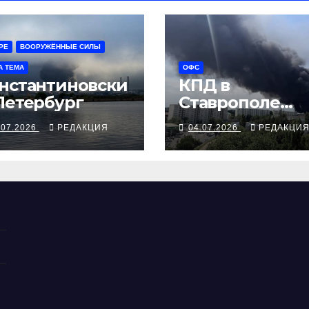
РЕ
ВООРУЖЁННЫЕ СИЛЫ
А ТЕМА
ОФС
нстантиновски
КПД в
Петербург
Ставрополе
парализовал
.07.2026
РЕДАКЦИЯ
04.07.2026
РЕДАКЦИ
крупнейший
технопарк
военной
логистики