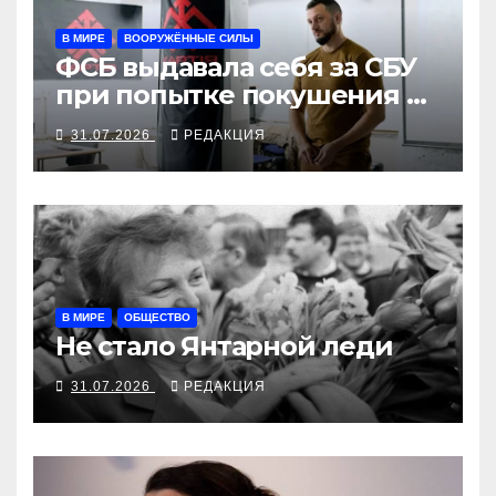
В МИРЕ
ВООРУЖЁННЫЕ СИЛЫ
ФСБ выдавала себя за СБУ
при попытке покушения на
командира «Хартии»
31.07.2026
РЕДАКЦИЯ
В МИРЕ
ОБЩЕСТВО
Не стало Янтарной леди
31.07.2026
РЕДАКЦИЯ