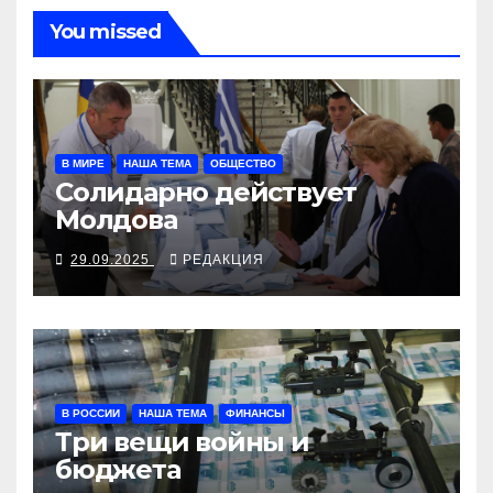
You missed
В МИРЕ
НАША ТЕМА
ОБЩЕСТВО
Солидарно действует
Молдова
29.09.2025
РЕДАКЦИЯ
В РОССИИ
НАША ТЕМА
ФИНАНСЫ
Три вещи войны и
бюджета