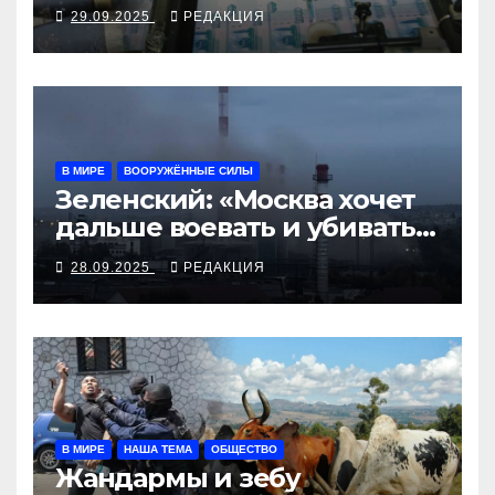
29.09.2025
РЕДАКЦИЯ
В МИРЕ
ВООРУЖЁННЫЕ СИЛЫ
Зеленский: «Москва хочет
дальше воевать и убивать.
Время для твёрдой
28.09.2025
РЕДАКЦИЯ
реакции»
В МИРЕ
НАША ТЕМА
ОБЩЕСТВО
Жандармы и зебу