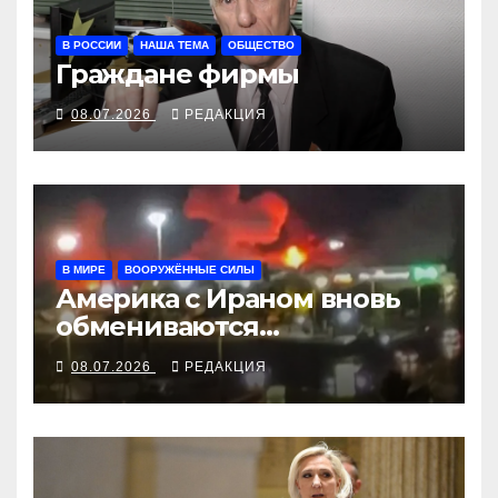
В РОССИИ
НАША ТЕМА
ОБЩЕСТВО
Граждане фирмы
08.07.2026
РЕДАКЦИЯ
В МИРЕ
ВООРУЖЁННЫЕ СИЛЫ
Америка с Ираном вновь
обмениваются
воздушными ударами
08.07.2026
РЕДАКЦИЯ