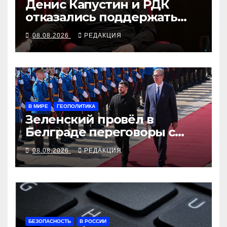
Денис Капустин и РДК
отказались поддержать
партию «Яблоко»
08.08.2026
РЕДАКЦИЯ
В МИРЕ
ГЕОПОЛИТИКА
Зеленский провёл в
Белграде переговоры с
Вучичем
08.08.2026
РЕДАКЦИЯ
БЕЗОПАСНОСТЬ
В РОССИИ