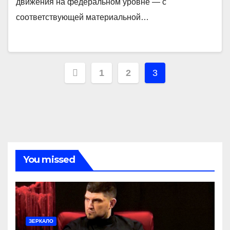
движения на федеральном уровне — с
соответствующей материальной…
Навигация
1
2
3
по
записям
You missed
ЗЕРКАЛО