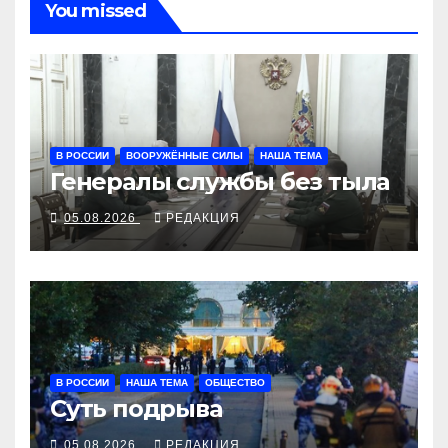
You missed
В РОССИИ
ВООРУЖЁННЫЕ СИЛЫ
НАША ТЕМА
Генералы службы без тыла
05.08.2026
РЕДАКЦИЯ
В РОССИИ
НАША ТЕМА
ОБЩЕСТВО
Суть подрыва
05.08.2026
РЕДАКЦИЯ