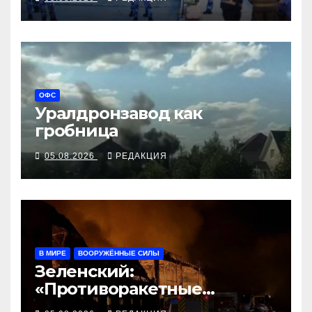
ОФС
Уралдронзавод как
гробница
05.08.2026
РЕДАКЦИЯ
В МИРЕ
ВООРУЖЁННЫЕ СИЛЫ
Зеленский:
«Противоракетные
средства могли бы спасти