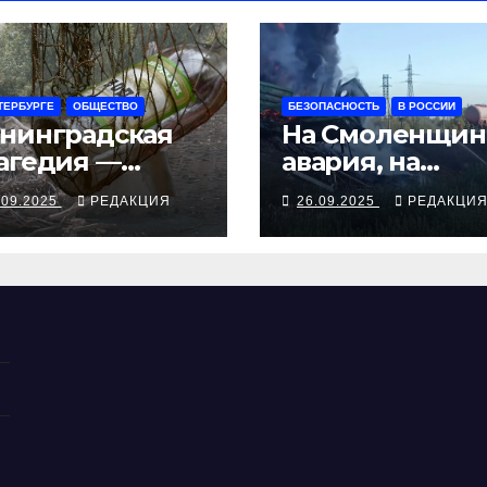
ТЕРБУРГЕ
ОБЩЕСТВО
БЕЗОПАСНОСТЬ
В РОССИИ
нинградская
На Смоленщин
агедия —
авария, на
рия смертей от
Псковщине
.09.2025
РЕДАКЦИЯ
26.09.2025
РЕДАКЦИ
косуррогата
взрыв