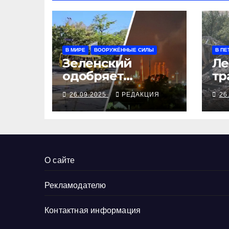
В МИРЕ
ВООРУЖЁННЫЕ СИЛЫ
В ПЕ
Зеленский
Ле
одобряет
тр
выступления
се
26.09.2025
РЕДАКЦИЯ
26
Трампа, ВСУ
ал
закрыли
Добропольский
рубеж
О сайте
Рекламодателю
Контактная информация