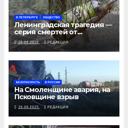
В ПЕТЕРБУРГЕ
ОБЩЕСТВО
Ленинградская трагедия —
серия смертей от
алкосуррогата
26.09.2025
РЕДАКЦИЯ
БЕЗОПАСНОСТЬ
В РОССИИ
На Смоленщине авария, на
Псковщине взрыв
26.09.2025
РЕДАКЦИЯ