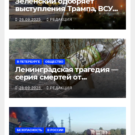
Зеленский одобряет
выступления Трампа, ВСУ
закрыли Добропольский
26.09.2025
РЕДАКЦИЯ
рубеж
В ПЕТЕРБУРГЕ
ОБЩЕСТВО
Ленинградская трагедия —
серия смертей от
алкосуррогата
26.09.2025
РЕДАКЦИЯ
БЕЗОПАСНОСТЬ
В РОССИИ