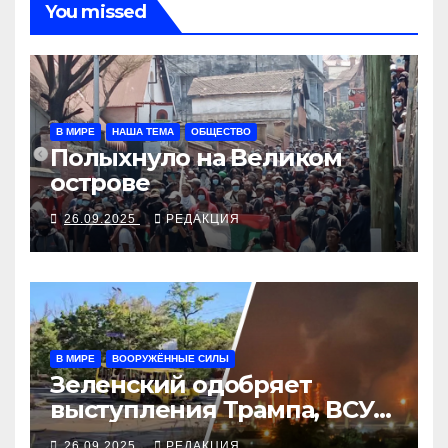
You missed
В МИРЕ
НАША ТЕМА
ОБЩЕСТВО
Полыхнуло на Великом
острове
26.09.2025
РЕДАКЦИЯ
В МИРЕ
ВООРУЖЁННЫЕ СИЛЫ
Зеленский одобряет
выступления Трампа, ВСУ
закрыли Добропольский
26.09.2025
РЕДАКЦИЯ