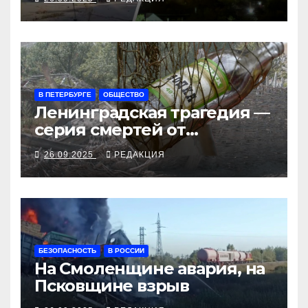
рубеж
В ПЕТЕРБУРГЕ
ОБЩЕСТВО
Ленинградская трагедия —
серия смертей от
алкосуррогата
26.09.2025
РЕДАКЦИЯ
БЕЗОПАСНОСТЬ
В РОССИИ
На Смоленщине авария, на
Псковщине взрыв