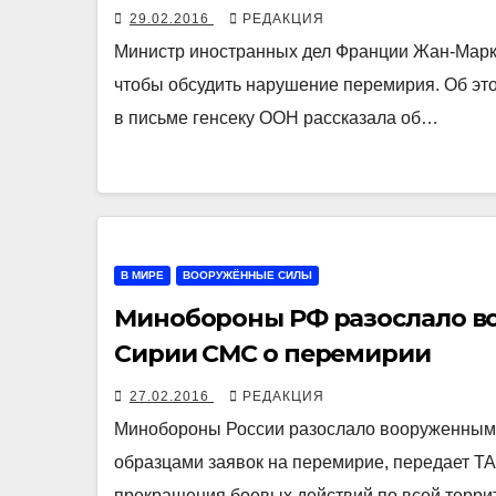
29.02.2016
РЕДАКЦИЯ
Министр иностранных дел Франции Жан-Марк 
чтобы обсудить нарушение перемирия. Об это
в письме генсеку ООН рассказала об…
В МИРЕ
ВООРУЖЁННЫЕ СИЛЫ
Минобороны РФ разослало 
Сирии СМС о перемирии
27.02.2016
РЕДАКЦИЯ
Минобороны России разослало вооруженным
образцами заявок на перемирие, передает Т
прекращения боевых действий по всей терри