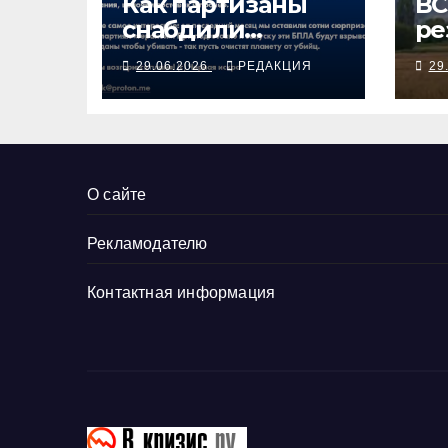
Как партизаны
ВС
снабдили
ре
«Герани»
па
29.06.2026
РЕДАКЦИЯ
29
сюрпризами
кр
ро
О сайте
Рекламодателю
Контактная информация