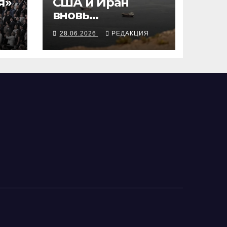
я»
США и Иран
вновь
з
обменялись
Я
28.06.2026
РЕДАКЦИЯ
воздушными
ударами