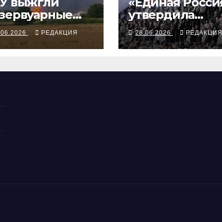
У выжгли
«Единая Росси
зервуарные
утвердила
рки двух
партсписок бе
.06.2026
РЕДАКЦИЯ
28.06.2026
РЕДАКЦИ
упных
председателя
ссийских НПЗ
партии