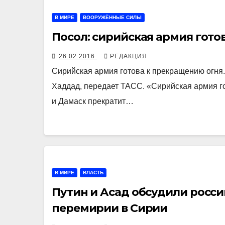
В МИРЕ
ВООРУЖЁННЫЕ СИЛЫ
Посол: сирийская армия гото
26.02.2016
РЕДАКЦИЯ
Сирийская армия готова к прекращению огня
Хаддад, передает ТАСС. «Сирийская армия го
и Дамаск прекратит…
В МИРЕ
ВЛАСТЬ
Путин и Асад обсудили росс
перемирии в Сирии