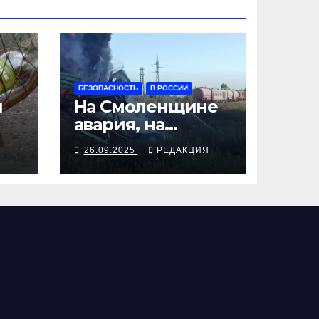
БЕЗОПАСНОСТЬ
В РОССИИ
я
На Смоленщине
авария, на
 от
Псковщине
Я
26.09.2025
РЕДАКЦИЯ
взрыв