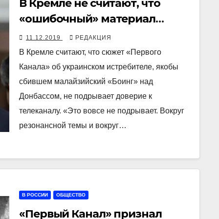
В Кремле не считают, что
«ошибочный» материал
«Первого Канала» о MH17
11.12.2019
РЕДАКЦИЯ
подрывает доверие зрителей
В Кремле считают, что сюжет «Первого
Канала» об украинском истребителе, якобы
сбившем малайзийский «Боинг» над
Донбассом, не подрывает доверие к
телеканалу. «Это вовсе не подрывает. Вокруг
резонансной темы и вокруг…
В РОССИИ
ОБЩЕСТВО
«Первый Канал» признал