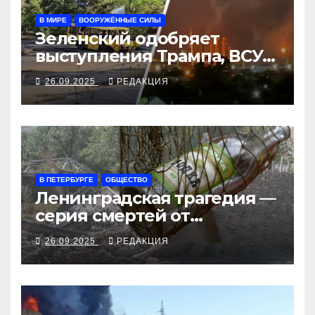
В МИРЕ
ВООРУЖЁННЫЕ СИЛЫ
Зеленский одобряет
выступления Трампа, ВСУ
закрыли Добропольский
26.09.2025
РЕДАКЦИЯ
рубеж
В ПЕТЕРБУРГЕ
ОБЩЕСТВО
Ленинградская трагедия —
серия смертей от
алкосуррогата
26.09.2025
РЕДАКЦИЯ